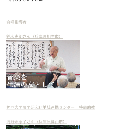
合唱指導者
鈴木史朗さん（兵庫県相生市）
神戸大学農学研究科地域連携センター 特命助教
清野未恵子さん（兵庫県篠山市）