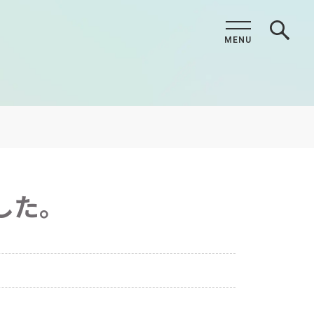
MENU
CLOSE
した。