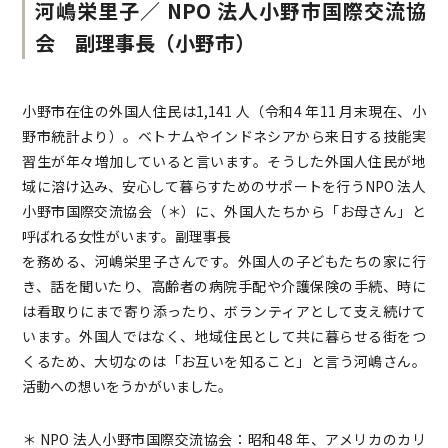
河嶋栄里子／ NPO 法人小野市国際交流協
会 副理事長（小野市）
小野市在住の外国人住民は1,141 人（令和4 年11 月末現在、小
野市統計より）。ベトナムやインドネシアから来日する技能実
習生が年々増加していると言います。そうした外国人住民が地
域に溶け込み、安心して暮らすためのサポートを行うNPO 法人
小野市国際交流協会（＊）に、外国人たちから「お母さん」と
呼ばれる女性がいます。副理事長
を務める、河嶋栄里子さんです。外国人の子どもたちの家に行
き、話を聞いたり、高齢者の病院手配や介護保険の手続、時に
は看取りにまで寄り添ったり、ボランティアとして支え続けて
います。外国人ではなく、地域住民として共に暮らせる街をつ
くるため、大切なのは「お互いを知ること」と言う河嶋さん。
活動への想いをうかがいました。
＊ NPO 法人小野市国際交流協会：昭和48 年、アメリカのカリ