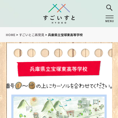
MENU
CLOSE
HOME
>
すごいとこ再発見
>
兵庫県立宝塚東高等学校