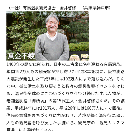
（一社）有馬温泉観光協会 金井啓修 （兵庫県神戸市）
1400年の歴史に彩られ、日本の三古泉に名を連ねる有馬温泉。
年間192万人もの観光客が押し寄せた平成3年を境に、阪神淡路
大震災が発生した平成7年には102万人にまで落ち込んだ。そん
な中、街に活気を取り戻そうと数々の震災復興イベントをはじ
め、温泉街全体のにぎわいづくりを仕掛け続けた中心人物が、
老舗温泉宿「御所坊」の第15代主人・金井啓修さんだ。その結
果、平成14年には131万人、平成26年には166万人にまで回復。
住民の意識をまちづくりに向かわせ、苦境が続く温泉街に50万
人もの観光客を呼び戻した手腕から、観光庁の「観光カリスマ
百選」にも選ばれている。