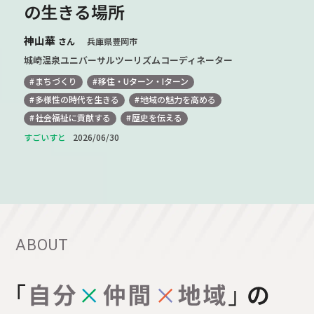
ら。朝市をひらいた冒険家の話
岡本篤
兵庫県加古川市
株式会社ムサシ代表取締役社長／元冒険家／元ジャーナリスト／
関西サッカーリーグ1部「チェント・クオーリ・ハリマ」オー
ナー
まちづくり
環境を守る
地域の魅力を高める
自然
食に携わる
2026/03/26
ABOUT