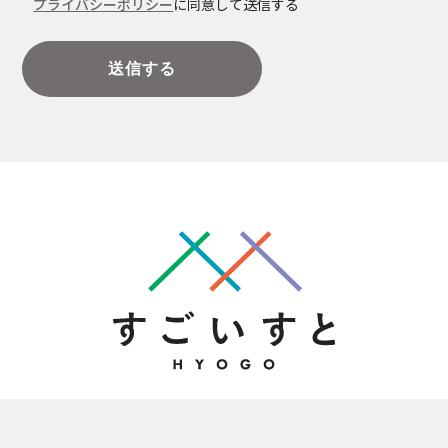
プライバシーポリシー
に同意して送信する
A
l
t
e
r
n
a
t
i
v
e
: