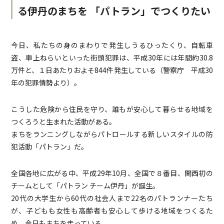
る伊丹のまちを
「パトラン」でつくりたい
今日、私たちの身のまわりで発生しうるひったくり、自転車
盗、車上ねらいといった街頭犯罪は、平成30年には年間約30.8
万件と、１日あたりおよそ844件発生している（警察庁 平成30
年の犯罪情勢より）。
こうした危険から住民を守り、誰もが安心して暮らせる地域を
つくろうと生まれた活動がある。
まちをランニングしながらパトロールする新しいスタイルの防
犯活動「パトラン」だ。
全国各地に広がる中、平成29年10月、全国で８番目、関西初の
チームとして「パトラン チーム伊丹」が誕生。
20代の大学生から60代の社会人まで22名のパトランナーたち
が、子どもも女性も高齢者も安心して歩ける地域をつくるた
め、今日もまちを走っている。