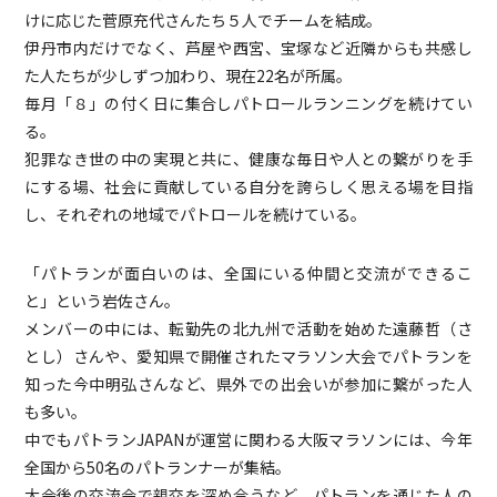
けに応じた菅原充代さんたち５人でチームを結成。
伊丹市内だけでなく、芦屋や西宮、宝塚など近隣からも共感し
た人たちが少しずつ加わり、現在22名が所属。
毎月「８」の付く日に集合しパトロールランニングを続けてい
る。
犯罪なき世の中の実現と共に、健康な毎日や人との繋がりを手
にする場、社会に貢献している自分を誇らしく思える場を目指
し、それぞれの地域でパトロールを続けている。
「パトランが面白いのは、全国にいる仲間と交流ができるこ
と」という岩佐さん。
メンバーの中には、転勤先の北九州で活動を始めた遠藤哲（さ
とし）さんや、愛知県で開催されたマラソン大会でパトランを
知った今中明弘さんなど、県外での出会いが参加に繋がった人
も多い。
中でもパトランJAPANが運営に関わる大阪マラソンには、今年
全国から50名のパトランナーが集結。
大会後の交流会で親交を深め合うなど、パトランを通じた人の