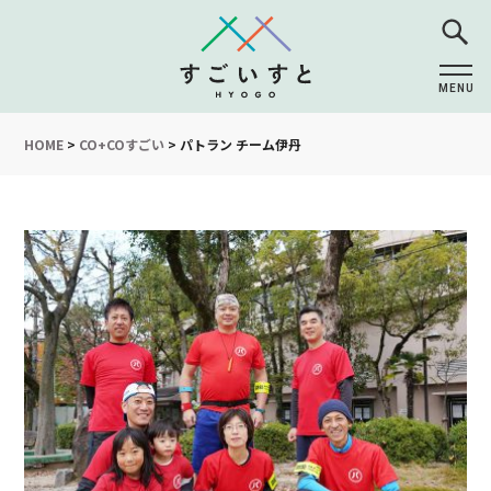
MENU
CLOSE
HOME
>
CO+COすごい
>
パトラン チーム伊丹