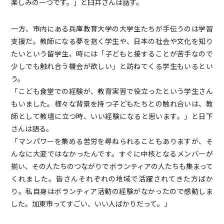
楽しみの一つです。」と臼井さんは話す。
一方、市内にある兵庫教育大学の大学生たちが手伝うのは学習
支援だ。教師になる夢を抱く学生や、日本の社会や文化を知り
たいという留学生、時には「子どもと接することが苦手なので
少しでも触れ合う機会が欲しい」と訪ねてくる学生もいるとい
う。
「こども食堂での経験が、教育実習で役立ったという学生さん
もいました。様々な背景を持つ子どもたちとの触れ合いは、教
師として教壇に立つ時、いい経験になると思います。」と日下
さんは語る。
「マンパワーを集める苦労を尋ねられることもありますが、そ
んなに大変ではなかったんです。すぐに中核となるメンバーが
揃い、その人たちのつながりでボランティアの人たちも集まって
くれました。皆さんそれぞれの地域で活躍されてきた方ばか
り。私自身はボランティア活動の経験がなかったので感動しま
した。加東市ってすごい、いい人ばかりだって。」