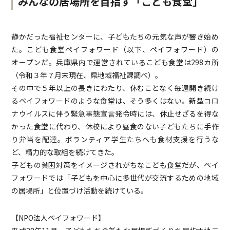
みんなの居場所を目指す「こども食堂」
静かだった福祉センターに、子どもたちの元気な声が響き始め
た。こども食堂ペイフォワード（以下、ペイフォワード）の
オープンだ。兵庫県内で運営されているこども食堂は298カ所
（令和３年７月末現在、県地域福祉課調べ）。
その中で５年以上の長きにわたり、休むことなく毎週開き続け
るペイフォワードのような食堂は、そう多くはない。新型コロ
ナウイルスに伴う緊急事態宣言発令時には、休止せざるを得な
かった食堂に代わり、休校により昼食のない子どもたちに手作
り弁当を配達。ボランティア学生たちへも食材支援を行うな
ど、精力的な取組を続けてきた。
子どもの貧困対策をイメージされがちなこども食堂だが、ペイ
フォワードでは「子どもを中心に多世代が交流するための地域
の居場所」と位置づけ活動を続けている。
【NPO法人ペイフォワード】