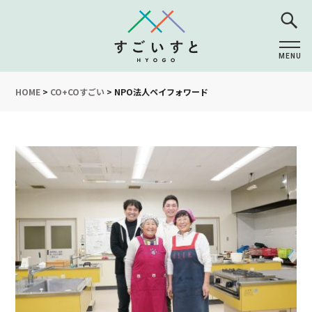
MENU
CLOSE
HOME
>
CO+COすごい
>
NPO法人ペイフォワード