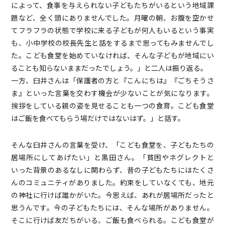
によって、食事を与えられない子どもたちがいるという地域課
題など、全く頭にありませんでした。月曜の朝、お腹を空かせ
てフラフラの状態で学校に来る子どもが何人もいるという事実
も、小中学校の校長先生と話をするまで思ってもみませんでし
た。こども食堂を始めていなければ、そんな子どもが地域にい
ることも知らないままだったでしょう。」と二人は振り返る。
一方、臼井さんは「保護者の方と『こんにちは』『ごちそうさ
ま』といった言葉を交わす機会が少ないことが気になります。
挨拶をしている親の姿を見せることも一つの食育。こども食堂
はご飯を食べてもらう場だけではないはず。」と話す。
そんな臼井さんの言葉を受け、「こども食堂を、子どもたちの
居場所にしてあげたい」と黒田さん。「貧困やネグレクトと
いった背景のあるなしに関わらず、昔の子どもたちにはたくさ
んのコミュニティがありました。約束をしていなくても、地元
の神社に行けば誰かがいた。今思えば、あれが居場所だったと
思うんです。今の子どもたちには、そんな場所がありません。
そこに行けば友だちがいる、ご飯も食べられる。こども食堂が