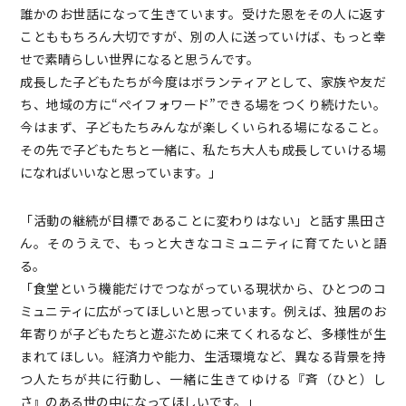
誰かのお世話になって生きています。受けた恩をその人に返す
ことももちろん大切ですが、別の人に送っていけば、もっと幸
せで素晴らしい世界になると思うんです。
成長した子どもたちが今度はボランティアとして、家族や友だ
ち、地域の方に
“
ぺイフォワード
”
できる場をつくり続けたい。
今はまず、子どもたちみんなが楽しくいられる場になること。
その先で子どもたちと一緒に、私たち大人も成長していける場
になればいいなと思っています。」
「活動の継続が目標であることに変わりはない」と話す黒田さ
ん。そのうえで、もっと大きなコミュニティに育てたいと語
る。
「食堂という機能だけでつながっている現状から、ひとつのコ
ミュニティに広がってほしいと思っています。例えば、独居のお
年寄りが子どもたちと遊ぶために来てくれるなど、多様性が生
まれてほしい。経済力や能力、生活環境など、異なる背景を持
つ人たちが共に行動し、一緒に生きてゆける『斉（ひと）し
さ』のある世の中になってほしいです。」