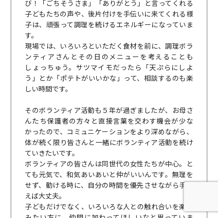
び！「ごちそうさま」「ありがとう」と言ってくれる
子どもたちの声や、後片付けを手伝いに来てくれる様
子は、頑張って調理を続けるエネルギーになっていま
す。
現場では、いろいろといただく食材を前に、調理ボラ
ンティアさんとその日のメニューを考えることも
しょっちゅう。サツマイモだったら「天ぷらにしよ
う」とか「ポテトがいいかな」って、相談するのも楽
しい時間です。
そのボランティア活動も５年が過ぎましたが、お母さ
んたち保護者の方々と直接言葉を交わす機会が少な
かったので、コミュニケーションをより深めながら、
体が続く限り皆さんと一緒にボランティア活動を続け
ていきたいです。
ボランティアの皆さんは同世代の女性たちが中心。と
ても元気で、和気あいあいと仲がいいんです。無理を
せず、動ける時に、自分の時間を優先させながら手伝
えば大丈夫。
子どもだけでなく、いろいろな人との触れ合いを楽し
みたい方に、仲間に加わってほしいなと思っていま