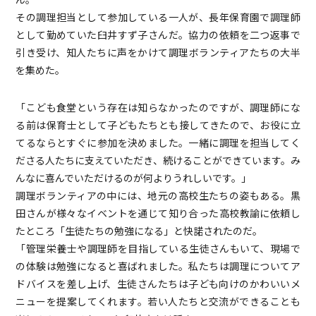
その調理担当として参加している一人が、長年保育園で調理師
として勤めていた臼井すず子さんだ。協力の依頼を二つ返事で
引き受け、知人たちに声をかけて調理ボランティアたちの大半
を集めた。
「こども食堂という存在は知らなかったのですが、調理師にな
る前は保育士として子どもたちとも接してきたので、お役に立
てるならとすぐに参加を決めました。一緒に調理を担当してく
ださる人たちに支えていただき、続けることができています。み
んなに喜んでいただけるのが何よりうれしいです。」
調理ボランティアの中には、地元の高校生たちの姿もある。黒
田さんが様々なイベントを通じて知り合った高校教諭に依頼し
たところ「生徒たちの勉強になる」と快諾されたのだ。
「管理栄養士や調理師を目指している生徒さんもいて、現場で
の体験は勉強になると喜ばれました。私たちは調理についてア
ドバイスを差し上げ、生徒さんたちは子ども向けのかわいいメ
ニューを提案してくれます。若い人たちと交流ができることも