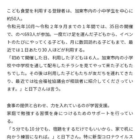
こども食堂を利用する登録者は、加東市内の小中学生を中心に
約50人。
令和元年10月～令和２年９月までの１年間では、35日の開催
で、のべ693人が参加。一度だけ足を運んだ子どもから、イベン
トのたびにやってくる子ども、月に数回訪れる子どもまで、最
近では１日あたり30 人ほどが利用する。
「初めて開催した日、利用した子どもは６人。加東市内の小学
校や中学校を通して配布したチラシを見てやって来た子どもた
ちでした。その後は利用した子どもたちが友だちを連れてきた
り、最近では社会福祉協議会が相談者に紹介してくださってい
ます。」と日下さんは言う。
食事の提供と合わせ、力を入れているのが学習支援。
家庭で勉強する習慣を身につけるためのサポートを行ってい
る。
「５分でも10 分でも、宿題をするだけでもいいから、家で机に
向かう練習になれば。」と日下さん。特に新型コロナウイルス