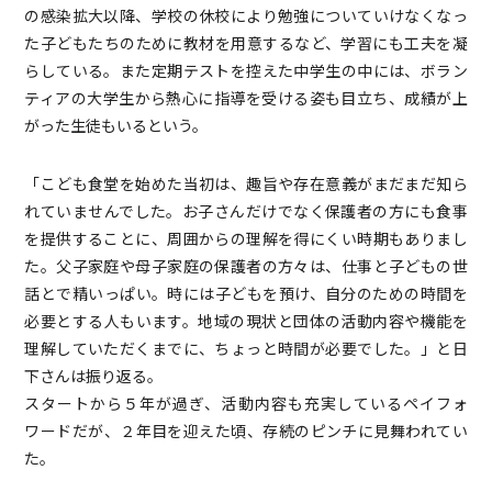
の感染拡大以降、学校の休校により勉強についていけなくなっ
た子どもたちのために教材を用意するなど、学習にも工夫を凝
らしている。また定期テストを控えた中学生の中には、ボラン
ティアの大学生から熱心に指導を受ける姿も目立ち、成績が上
がった生徒もいるという。
「こども食堂を始めた当初は、趣旨や存在意義がまだまだ知ら
れていませんでした。お子さんだけでなく保護者の方にも食事
を提供することに、周囲からの理解を得にくい時期もありまし
た。父子家庭や母子家庭の保護者の方々は、仕事と子どもの世
話とで精いっぱい。時には子どもを預け、自分のための時間を
必要とする人もいます。地域の現状と団体の活動内容や機能を
理解していただくまでに、ちょっと時間が必要でした。」と日
下さんは振り返る。
スタートから５年が過ぎ、活動内容も充実しているペイフォ
ワードだが、２年目を迎えた頃、存続のピンチに見舞われてい
た。