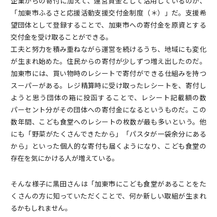
企業からの寄付に加えて、運営資金として活用しているのが、
「加東市ふるさと応援活動支援交付金制度（＊）」だ。支援希
望団体として登録することで、加東市への寄付金を原資とする
交付金を受け取ることができる。
工夫と努力を積み重ねながら運営を続けるうち、地域にも変化
が生まれ始めた。住民からの寄付が少しずつ増え出したのだ。
加東市には、買い物時のレシートで寄付ができる仕組みを持つ
スーパーがある。レジ精算時に受け取ったレシートを、寄付し
ようと思う団体の箱に投函することで、レシート記載額の数
パーセント分がその団体への寄付金になるというものだ。この
数年間、こども食堂へのレシートの枚数が最も多いという。他
にも「野菜がたくさんできたから」「パスタが一袋余分にある
から」といった個人的な寄付も届くようになり、こども食堂の
存在を気にかける人が増えている。
そんな様子に黒田さんは「加東市にこども食堂があることをた
くさんの方に知っていただくことで、何か新しい取組が生まれ
るかもしれません。