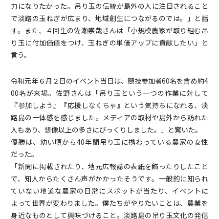
力になりたかった。吊り玉の伝統が島外の人に注目されること
で淡路の玉ねぎが広まり、地域創生につながるのでは。」と話
す。また、４回生の佐瀬崇哉さんは「小規模農家が取り組む吊
り玉に付加価値をつけ、玉ねぎの単価アップに貢献したい」と
言う。
令和元年６月２日のイベント当日は、競技参加者60名を含め約4
00名が来場。佐野さんは「吊り玉という一つの作業に対して
『参加しよう』『応援しなくちゃ』という気持ちになれる、淡
路島の一体感を感じました。メディアの取材や島外から訪れた
人もあり、想像以上の多さにびっくりしました。」と驚いた。
優勝は、幼い頃から40年間吊り玉に携わっている農家の女性
だった。
「新聞に掲載されたり、地元広報誌の表紙を飾ったりしたこと
で、知人からたくさん声がかかったそうです。一般的に知られ
ていない地道な農家の日常にスポットが当たり、イベントに
よって世界が変わりました。僕たちがやりたいことは、農業を
身近なものとして興味づけること。淡路島の吊り玉文化の発信