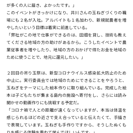
が多くの人に届き、よかったです。」
このイベントがきっかけになり、井川さんの玉ねぎづくりの職
場にも２名が入社。アルバイトも１名加わり、新規就農者を増
やしたいという目標は着実に前進している。
「弊社がこの地で仕事ができるのは、田畑を貸し、技術も教え
てくださる地域の方の助けがあるから。こうしたイベントで農
業従事者を増やしたり、地域の方のおかげで得たお金を地域の
ために使うことで、地元に還元したい。」
２回目の吊り玉祭は、新型コロナウイルス感染拡大防止のため
中止に。実行委員会では地域のためにできることをやろうと、
玉ねぎをテーマにした絵本作りに取り組んでいる。完成した絵
本は子どもたちが集まる島内の施設へ寄付をし、さらには読み
聞かせの動画作りにも挑戦する予定だ。
「コロナ禍で人との距離が遠くなっていますが、本当は体温を
感じられるほどの近さで支え合っていると伝えたくて、手描き
で表現しています。玉ねぎも手作りですから、そうしたぬくも
りを感じる体験を重ねて学んでほしいんです。」