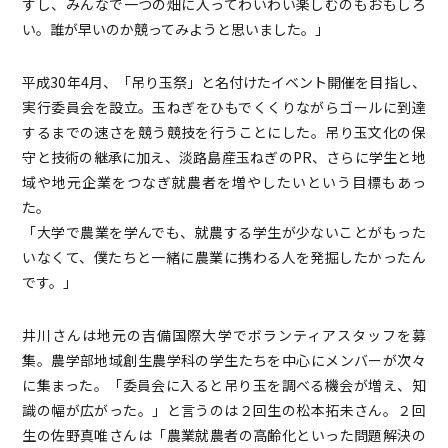
すし、みんなで一つの畑に入ってわいわい楽しむのもおもしろ
い。誰が早いのか競ってみようと思いました。」
平成30年4月、「吊り玉祭」と名付けたイベント開催を目指し、
実行委員会を設立。玉ねぎをひもでくくりながらゴールに到達
するまでの速さを競う競技を行うことにした。吊り玉文化の保
守と技術の継承に加え、淡路島産玉ねぎのPR、さらに学生と地
域や地元企業をつなぎ就農者を増やしたいという目標もあっ
た。
「大学で農業を学んでも、就農する学生が少ないことがもった
いなくて、僕たちと一緒に農業に携わる人を発掘したかったん
です。」
井川さんは地元の吉備国際大学でボランティアスタッフを募
集。農学部地域創生農学科の学生たちを中心にメンバーが次々
に集まった。「委員会に入ると吊り玉を調べる機会が増え、知
識の幅が広がった。」と言うのは２回生の松本拓未さん。２回
生の佐野真唯さんは「農業就農者の高齢化といった問題解決の