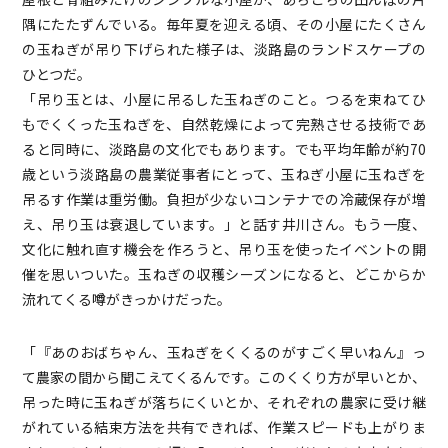
隅にたたずんでいる。毎年夏を迎える頃、その小屋にたくさん
の玉ねぎが吊り下げられた様子は、淡路島のランドスケープの
ひとつだ。
「吊り玉とは、小屋に吊るした玉ねぎのこと。つるを束ねてひ
もでくくった玉ねぎを、自然乾燥によって完熟させる技術であ
ると同時に、淡路島の文化でもあります。でも平均年齢が約70
歳という淡路島の農業従事者にとって、玉ねぎ小屋に玉ねぎを
吊るす作業は重労働。負担が少ないコンテナでの冷蔵保存が増
え、吊り玉は衰退しています。」と話す井川さん。もう一度、
文化に触れ直す機会を作ろうと、吊り玉を使ったイベントの開
催を思いついた。玉ねぎの収穫シーズンになると、どこからか
流れてくる噂がきっかけだった。
「『あのおばちゃん、玉ねぎをくくるのがすごく早いねん』っ
て農家の間から聞こえてくるんです。このくくり方が早いとか、
吊った時に玉ねぎが落ちにくいとか、それぞれの農家に受け継
がれている結束方法を共有できれば、作業スピードも上がりま