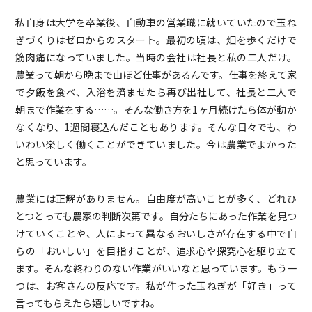
私自身は大学を卒業後、自動車の営業職に就いていたので玉ね
ぎづくりはゼロからのスタート。最初の頃は、畑を歩くだけで
筋肉痛になっていました。当時の会社は社長と私の二人だけ。
農業って朝から晩まで山ほど仕事があるんです。仕事を終えて家
で夕飯を食べ、入浴を済ませたら再び出社して、社長と二人で
朝まで作業をする……。そんな働き方を1ヶ月続けたら体が動か
なくなり、1週間寝込んだこともあります。そんな日々でも、わ
いわい楽しく働くことができていました。今は農業でよかった
と思っています。
農業には正解がありません。自由度が高いことが多く、どれひ
とつとっても農家の判断次第です。自分たちにあった作業を見つ
けていくことや、人によって異なるおいしさが存在する中で自
らの「おいしい」を目指すことが、追求心や探究心を駆り立て
ます。そんな終わりのない作業がいいなと思っています。もう一
つは、お客さんの反応です。私が作った玉ねぎが「好き」って
言ってもらえたら嬉しいですね。