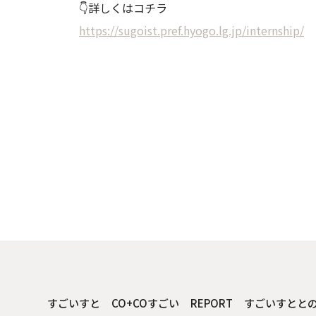
👇詳しくはコチラ
https://sugoist.pref.hyogo.lg.jp/internship/
すごいすと
CO+COすごい
REPORT
すごいすとと