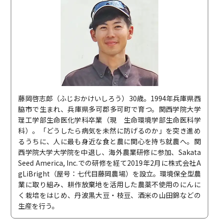
藤岡啓志郎（ふじおかけいしろう）30歳。1994年兵庫県西
脇市で生まれ、兵庫県多可郡多可町で育つ。関西学院大学
理工学部生命医化学科卒業（現 生命環境学部生命医科学
科）。「どうしたら病気を未然に防げるのか」を突き進め
るうちに、人に最も身近な食と農に関心を持ち就農へ。関
西学院大学大学院を中退し、海外農業研修に参加、Sakata
Seed America, Inc.での研修を経て2019年2月に株式会社A
gLiBright（屋号：七代目藤岡農場）を設立。環境保全型農
業に取り組み、耕作放棄地を活用した農薬不使用のにんに
く栽培をはじめ、丹波黒大豆・枝豆、酒米の山田錦などの
生産を行う。