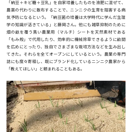
「納豆＋キビ糖＋豆乳」を自家培養したものを液肥に混ぜて、
農薬の代わりに散布することで、ニンニクの生育を阻害する病
気予防になるという。「納豆菌の培養は大学時代に学んだ生理
学の知識が活きている」と藤岡さん。他にも雑草抑制のために
畑の畝を覆う黒い農業用（マルチ）シートを天然素材である
「もみ殻」で代用したり、効率的に機械除草できるように畝間
を広めにとったり、独自でさまざまな栽培方法などを生み出し
てきた。それらを全てオープンにしているという。農業の専門
誌にも度々寄稿し、既にブランド化しているニンニク農家から
「教えてほしい」と頼まれることもある。