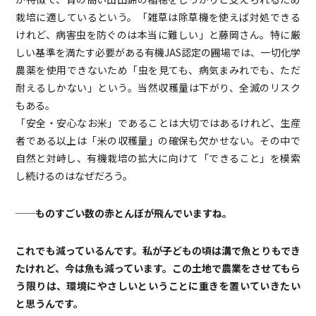
栽培に適しているという。「雑草は除草機を使えば対処できる
けれど、病害虫を防ぐのは本当に難しい」と藤岡さん。特に厳
しい基準を満たす必要がある有機JAS認定の圃場では、一切化学
農薬を使用できないため「虫を見ても、病気まみれでも、ただ
耐えるしかない」という。当然収穫量は下がり、全滅のリスク
もある。
「安全・安心なお米」であることは大切ではあるけれど、生産
者である以上は「米の収穫量」の確保も欠かせない。その中で
自然と対峙し、有機栽培の拡大に向けて「できること」を模索
し続けるのはなぜだろう。
──ものすごい数の赤とんぼが飛んでいますね。
これでも減っているんです。私が子どもの頃は溝で魚とりもでき
たけれど、今は魚も減っています。この土地で農業をさせてもら
う限りは、環境にやさしいということに重きを置いていきたい
と思うんです。