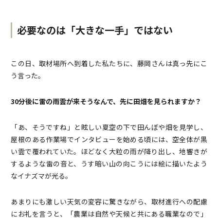
必要なのは「大きな一手」ではない
この日、取材場所へ到着した私たちに、藤岡さんは真っ先にこ
う言った。
30分後に雷の雨雲が来そうなんで、先に田畑を見られますか？
「あ、そうですね」と眩しい夏空の下で田んぼや畑を見学し、
屋根のある作業場でインタビューを始める頃には、空全体が黒
い雲で覆われていた。ほどなく大粒の雨が降り出し、地響きが
するような雷の音と、うす暗い山の向こうには絵に描いたよう
なイナズマが光る。
あまりにも激しい天気の変容に驚きながら、取材進行への配慮
にお礼を言うと、「農業は自然や天候と共にある職業なので」