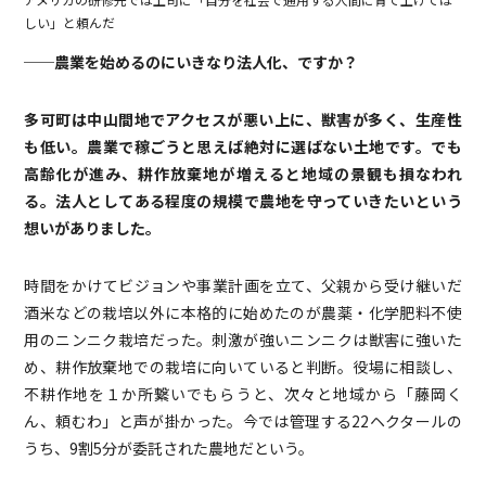
しい」と頼んだ
──農業を始めるのにいきなり法人化、ですか？
多可町は中山間地でアクセスが悪い上に、獣害が多く、生産性
も低い。農業で稼ごうと思えば絶対に選ばない土地です。でも
高齢化が進み、耕作放棄地が増えると地域の景観も損なわれ
る。法人としてある程度の規模で農地を守っていきたいという
想いがありました。
時間をかけてビジョンや事業計画を立て、父親から受け継いだ
酒米などの栽培以外に本格的に始めたのが農薬・化学肥料不使
用のニンニク栽培だった。刺激が強いニンニクは獣害に強いた
め、耕作放棄地での栽培に向いていると判断。役場に相談し、
不耕作地を１か所繋いでもらうと、次々と地域から「藤岡く
ん、頼むわ」と声が掛かった。今では管理する22ヘクタールの
うち、9割5分が委託された農地だという。