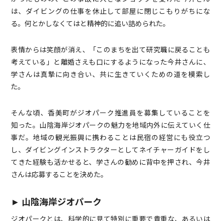
は、ダイビングの仕事を休止して部屋に閉じこもりがちにな
る。何とかしなくてはと精神的に追い詰められた。
表情からは笑顔が消え、「このまちを出て研究職に戻ることも
考えている」と離婚さえも口にするようになった今井さんに、
学さんは真摯に向き合い、共に生きていくための道を模索し
た。
そんな頃、香美町がジオパーク推進員を募集していることを
知った。山陰海岸ジオパークの魅力を地域内外に伝えていく仕
事だ。地域の観光振興に携わることは民宿の経営にも役立つ
し、ダイビングインストラクターとしてネイチャーガイドをし
てきた経験も活かせると、学さんの勧めに背中を押され、今井
さんは応募することを決めた。
►
山陰海岸ジオパーク
ジオパークとは、科学的に見て特別に重要で貴重な、あるいは