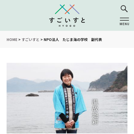
MENU
CLOSE
HOME
>
すごいすと
>
NPO法人 たじま海の学校 副代表