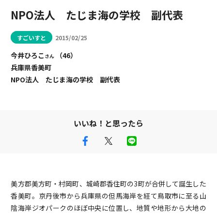
NPO法人 たじま海の学校 副代表
すごいすと
2015/02/25
今井ひろこ
（46）
さん
兵庫県香美町
NPO法人 たじま海の学校 副代表
いいね！と思ったら
美方郡美方町・村岡町、城崎郡香住町の3町が合併して誕生した
香美町。京丹後市から兵庫県の但馬海岸を経て鳥取市に至る山
陰海岸ジオパークのほぼ中央に位置し、地質や地形から大地の