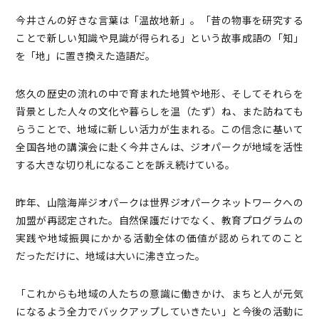
今井さんの好きな言葉は「温故地新」。「昔の物事を研究する
ことで新しい知識や見識が得られる」という故事成語の「知」
を「地」に置き換えた造語だ。
悠久の歴史の流れの中で育まれた地質や地形、そしてそれらを
背景とした人々の文化や暮らしを温（たず）ね、また訪ねても
らうことで、地域に新しい活力が生まれる。この信念に基いて
全国各地の講演会に赴く今井さんは、ジオパークが地域を活性
する大きな切り札になることを訴え続けている。
昨年、山陰海岸ジオパークは世界ジオパークネットワークへの
加盟が再認定された。自然保護だけでなく、教育プログラムの
実践や地域振興にかかる活動全体の価値が認められてのこと
だっただけに、地域は大いに沸き立った。
「これからも地域の人たちの意識に働きかけ、まちと人が元気
になるよう全力でバックアップしていきたい」と今後の活動に