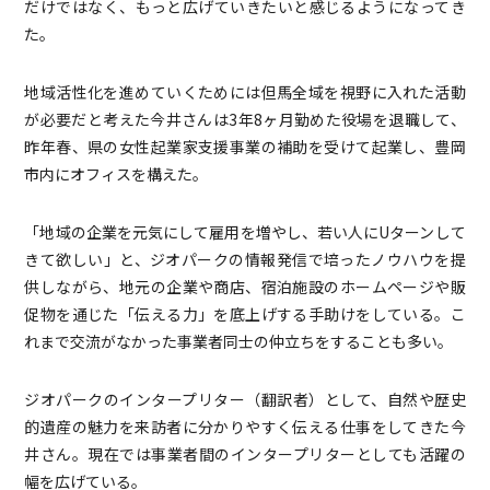
だけではなく、もっと広げていきたいと感じるようになってき
た。
地域活性化を進めていくためには但馬全域を視野に入れた活動
が必要だと考えた今井さんは3年8ヶ月勤めた役場を退職して、
昨年春、県の女性起業家支援事業の補助を受けて起業し、豊岡
市内にオフィスを構えた。
「地域の企業を元気にして雇用を増やし、若い人にUターンして
きて欲しい」と、ジオパークの情報発信で培ったノウハウを提
供しながら、地元の企業や商店、宿泊施設のホームページや販
促物を通じた「伝える力」を底上げする手助けをしている。こ
れまで交流がなかった事業者同士の仲立ちをすることも多い。
ジオパークのインタープリター（翻訳者）として、自然や歴史
的遺産の魅力を来訪者に分かりやすく伝える仕事をしてきた今
井さん。現在では事業者間のインタープリターとしても活躍の
幅を広げている。