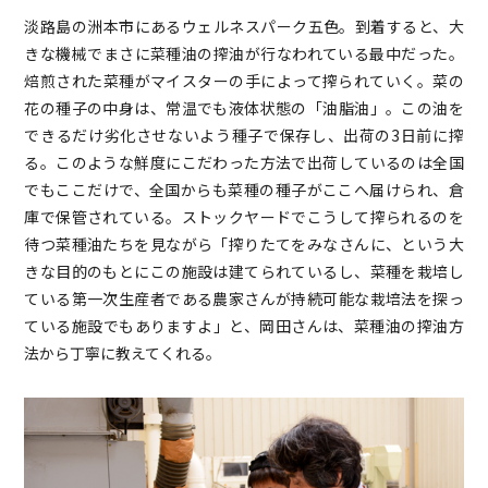
淡路島の洲本市にあるウェルネスパーク五色。到着すると、大
きな機械でまさに菜種油の搾油が行なわれている最中だった。
焙煎された菜種がマイスターの手によって搾られていく。菜の
花の種子の中身は、常温でも液体状態の「油脂油」。この油を
できるだけ劣化させないよう種子で保存し、出荷の3日前に搾
る。このような鮮度にこだわった方法で出荷しているのは全国
でもここだけで、全国からも菜種の種子がここへ届けられ、倉
庫で保管されている。ストックヤードでこうして搾られるのを
待つ菜種油たちを見ながら「搾りたてをみなさんに、という大
きな目的のもとにこの施設は建てられているし、菜種を栽培し
ている第一次生産者である農家さんが持続可能な栽培法を探っ
ている施設でもありますよ」と、岡田さんは、菜種油の搾油方
法から丁寧に教えてくれる。