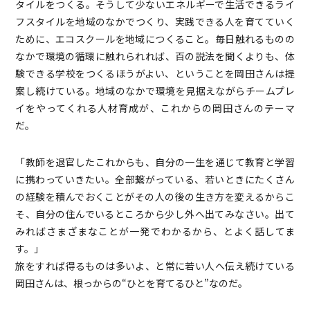
タイルをつくる。そうして少ないエネルギーで生活できるライ
フスタイルを地域のなかでつくり、実践できる人を育てていく
ために、エコスクールを地域につくること。毎日触れるものの
なかで環境の循環に触れられれば、百の説法を聞くよりも、体
験できる学校をつくるほうがよい、ということを岡田さんは提
案し続けている。地域のなかで環境を見据えながらチームプレ
イをやってくれる人材育成が、これからの岡田さんのテーマ
だ。
「教師を退官したこれからも、自分の一生を通じて教育と学習
に携わっていきたい。全部繋がっている、若いときにたくさん
の経験を積んでおくことがその人の後の生き方を変えるからこ
そ、自分の住んでいるところから少し外へ出てみなさい。出て
みればさまざまなことが一発でわかるから、とよく話してま
す。」
旅をすれば得るものは多いよ、と常に若い人へ伝え続けている
岡田さんは、根っからの“ひとを育てるひと”なのだ。