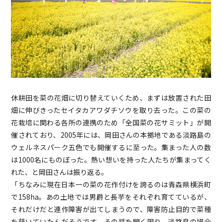
休耕田を菜の花畑に切り替えていくため、まずは放置された田
畑に伸びきったセイタカアワダチソウを取り去った。この菜の
花栽培に関わる各所の連携のため「全国菜の花サミット」が開
催されており、2005年には、岡田さんの本拠地である淡路島の
ウェルネスパーク五色でも開催するに至った。集まった人の数
は1000名にものぼった。熱い想いを持った人たちが集まってく
れた、と岡田さんは振り返る。
「ちなみに現在日本一の菜の花作付けを誇るのは青森県横浜町
で158ha。あの土地では男爵と長芋をそれぞれ育てているが、
それだけだと連作障害が出てしまうので、障害防止目的で菜種
を蒔いていたんだそうです。その話を聞く限り、淡路島の場合