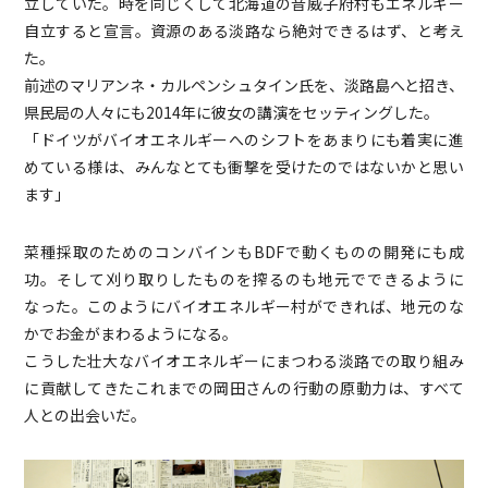
立していた。時を同じくして北海道の音威子府村もエネルギー
自立すると宣言。資源のある淡路なら絶対できるはず、と考え
た。
前述のマリアンネ・カルペンシュタイン氏を、淡路島へと招き、
県民局の人々にも2014年に彼女の講演をセッティングした。
「ドイツがバイオエネルギーへのシフトをあまりにも着実に進
めている様は、みんなとても衝撃を受けたのではないかと思い
ます」
菜種採取のためのコンバインもBDFで動くものの開発にも成
功。そして刈り取りしたものを搾るのも地元でできるように
なった。このようにバイオエネルギー村ができれば、地元のな
かでお金がまわるようになる。
こうした壮大なバイオエネルギーにまつわる淡路での取り組み
に貢献してきたこれまでの岡田さんの行動の原動力は、すべて
人との出会いだ。