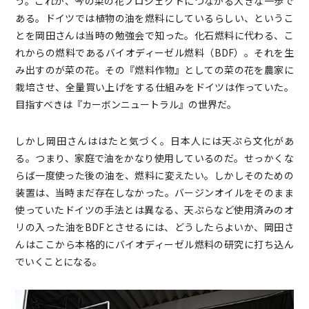
う。これが、今の菜の花プロジェクトにつながる大きな一歩で
ある。ドイツでは植物の油を燃料にしているらしい、というこ
とを岡田さんは当時の勉強会で知った。化石燃料に代わる、こ
れからの燃料であるバイオディーゼル燃料（BDF）。それを生
み出すのが菜の花。その『燃料作物』としての菜の花を農家に
栽培させ、全量買い上げをする仕組みをドイツは作っていた。
目指すべきは『カーボンニュートラル』の世界だ。
しかし岡田さんははたと気づく。日本人には天ぷら文化があ
る。つまり、家庭で油をかなり使用しているのだ。せっかくな
らば一度使った後の油を、燃料に変えたい。しかしそのための
装置は、当時まだ存在しなかった。バージンオイルをそのまま
使っていたドイツの手法とは異なる、天ぷらなど使用済みのオ
リの入った油をBDFとさせるには、どうしたらよいか、岡田さ
んはここから本格的にバイオディーゼル燃料の研究に打ち込ん
でいくことになる。