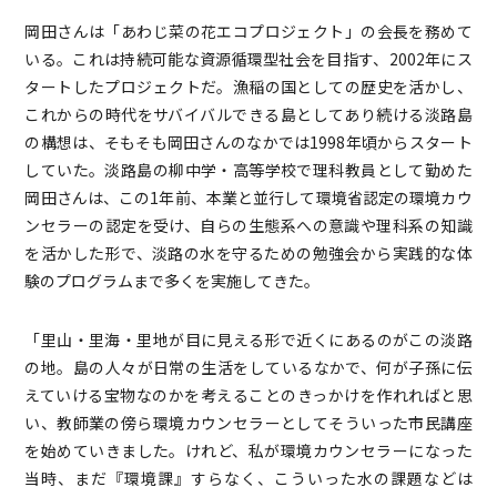
岡田さんは「あわじ菜の花エコプロジェクト」の会長を務めて
いる。これは持続可能な資源循環型社会を目指す、2002年にス
タートしたプロジェクトだ。漁稲の国としての歴史を活かし、
これからの時代をサバイバルできる島としてあり続ける淡路島
の構想は、そもそも岡田さんのなかでは1998年頃からスタート
していた。淡路島の柳中学・高等学校で理科教員として勤めた
岡田さんは、この1年前、本業と並行して環境省認定の環境カウ
ンセラーの認定を受け、自らの生態系への意識や理科系の知識
を活かした形で、淡路の水を守るための勉強会から実践的な体
験のプログラムまで多くを実施してきた。
「里山・里海・里地が目に見える形で近くにあるのがこの淡路
の地。島の人々が日常の生活をしているなかで、何が子孫に伝
えていける宝物なのかを考えることのきっかけを作れればと思
い、教師業の傍ら環境カウンセラーとしてそういった市民講座
を始めていきました。けれど、私が環境カウンセラーになった
当時、まだ『環境課』すらなく、こういった水の課題などは