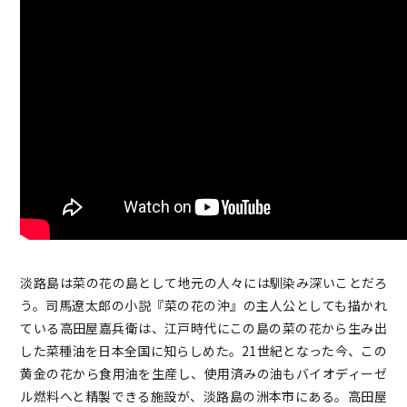
淡路島は菜の花の島として地元の人々には馴染み深いことだろ
う。司馬遼太郎の小説『菜の花の沖』の主人公としても描かれ
ている高田屋嘉兵衛は、江戸時代にこの島の菜の花から生み出
した菜種油を日本全国に知らしめた。21世紀となった今、この
黄金の花から食用油を生産し、使用済みの油もバイオディーゼ
ル燃料へと精製できる施設が、淡路島の洲本市にある。高田屋