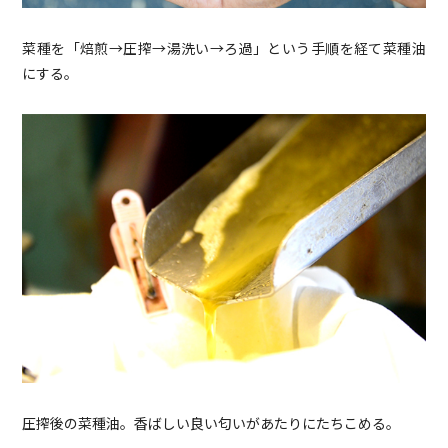
菜種を「焙煎→圧搾→湯洗い→ろ過」という手順を経て菜種油
にする。
圧搾後の菜種油。香ばしい良い匂いがあたりにたちこめる。