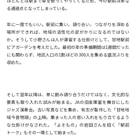
ほとんどは駅まで車を使ってやってくるため、今の駅前は単な
る通過点となってしまっている。
年に一度でもいい。駅前に集い、語り合い、つながりを深める
場所ができれば、地域の活性化の足がかりになるのではない
か。そうして小野さんは人が滞留する仕掛けとして、甘地駅前
ビアガーデンを考えだした。最初の年の準備期間は1週間だった
にも関わらず、地区人口の1割ほどの300人を集める盛況ぶりを
収めた。
そして翌年以降は、単に飲み語り合うだけではなく、文化的な
要素も取り入れた試みが始まる。JAの旧金庫室を舞台にした
ジャズ演奏会。古い写真などを集め、有志が製作した「甘地地
域今昔物語」の上映。集まった人の思い入れをもり立てるよう
な仕掛けがなされた。「よそもの」の岩田さんを招く「駅前
トーク」もその一環として始まった。