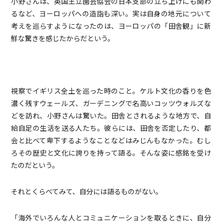
小野さんは、英国王立園芸協会の日本支部の立ち上げにも関わ
るなど、ヨーロッパへの造詣も深い。実は自身の地元について
考えを巡らすようになったのは、ヨーロッパの「田舎観」に新
鮮な驚きを感じたからだという。
視察でイギリス全土を巡った時のこと。ケルト文化の香りを色
濃く残すウェールズ、ガーデニングで名高いコッツウォルズな
どを訪れ、小野さんは驚いた。田舎とされるような地方で、自
給自足の生活を送る人たち。彼らには、田舎を否定したり、都
会と比べて卑下するようなことなどはみじんもなかった。むし
ろその歴史と文化に誇りを持って語る。そんな姿に感銘を受け
たのだという。
それとくらべてみて、自分には語るものがない。
「海外でいろんな人とコミュニケーションを取るときに、自分