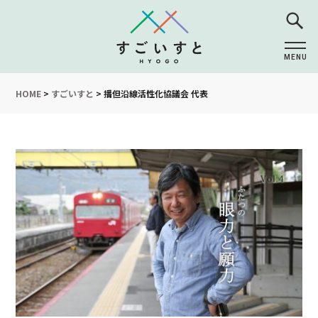
MENU
CLOSE
HOME
>
すごいすと
>
播但沿線活性化協議会 代表