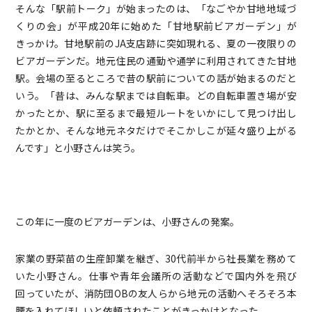
そんな「駅前トーク」が始まったのは、「なごやか甘地地域づ
くりの会」が平成20年に始めた「甘地駅前ビアガーデン」が
きっかけ。甘地駅前のJA支店跡に突如現れる、夏の一夜限りの
ビアガーデンだ。地元住民の通勤や通学に利用されてきた甘地
駅。会場の至るところで昔の駅前についての話が始まるのだと
いう。「昔は、みんな駅までは自転車。どの自転車置き場が安
かったとか、駅に至るまで最短ルートをいかにして見つけ出し
たかとか、そんな地元ネタだけでそこかしこが延々盛り上がる
んです」と小野さんは笑う。
この年に一度のビアガーデンは、小野さんの発案。
家業の野菜苗の生産卸業を継ぎ、30代前半から社長業を務めて
いた小野さん。仕事や青年会議所の活動などで国内外を飛び
回っていたが、消防団OBの友人らから地元の活動へそろそろ本
腰を入れてほしいと依頼されたことがきっかけとなった。