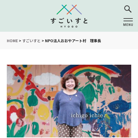
MENU
CLOSE
HOME
>
すごいすと
>
NPO法人おおやアート村 理事長