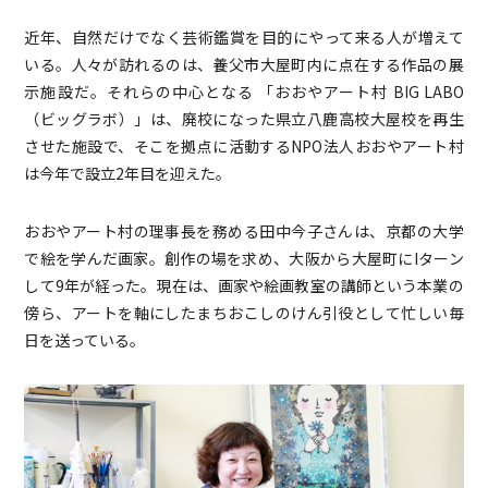
近年、自然だけでなく芸術鑑賞を目的にやって来る人が増えて
いる。人々が訪れるのは、養父市大屋町内に点在する作品の展
示施設だ。それらの中心となる 「おおやアート村 BIG LABO
（ビッグラボ）」は、廃校になった県立八鹿高校大屋校を再生
させた施設で、そこを拠点に活動するNPO法人おおやアート村
は今年で設立2年目を迎えた。
おおやアート村の理事長を務める田中今子さんは、京都の大学
で絵を学んだ画家。創作の場を求め、大阪から大屋町にIターン
して9年が経った。現在は、画家や絵画教室の講師という本業の
傍ら、アートを軸にしたまちおこしのけん引役として忙しい毎
日を送っている。