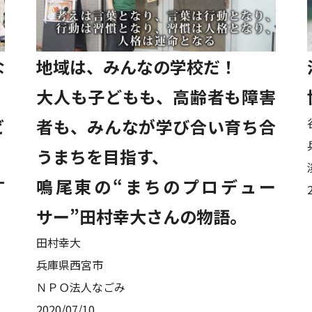
な
地域は、みんなの学校だ！
大人も子どもも、高齢者も障害
ビ
者も、みんなが学び合い育ち合
うまちを目指す、
す
鳴尾東の“まちのプロデュー
サー”田村幸大さんの物語。
田村幸大
兵庫県西宮市
ＮＰＯ法人なごみ
2020/07/10