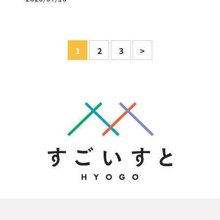
1
2
3
>