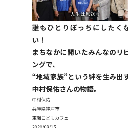
誰もひとりぼっちにしたく
い！
まちなかに開いたみんなのリ
ングで、
“地域家族”という絆を生み出
中村保佑さんの物語。
中村保佑
兵庫県神戸市
東灘こどもカフェ
2020/08/15