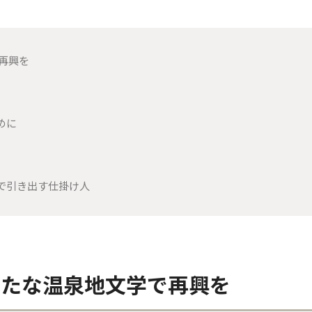
再興を
めに
で引き出す仕掛け人
新たな温泉地文学で再興を