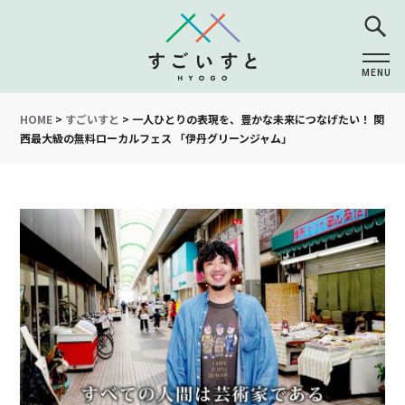
MENU
CLOSE
HOME
>
すごいすと
>
一人ひとりの表現を、豊かな未来につなげたい！
関
西最大級の無料ローカルフェス
「伊丹グリーンジャム」