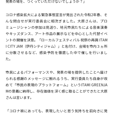
発表の場を、つくっていただけないでしょうか？」
コロナ感染拡大による緊急事態宣言が発出された令和2年春、そ
んな問合せが実行委員会に相次ぎました。大原さんは、プロ
ミュージシャンの参加は見送り、地元市民たちによる音楽演奏
やキッズダンス、アート作品の展示などを中心とした代替イベ
ントの開催を決意。「ローカルフェスティバル 祝祭の再興 ITAM
I CITY JAM（伊丹シティジャム）」と名付け、会場を市内３ヵ所
に分散させるなど、感染予防を徹底した中で催しを行いまし
た。
市民によるパフォーマンスや、発表の場を提供したことへ届け
られる感謝のメッセージに触れるうち、実行委員たち自身が改
めて「市民の表現のプラットフォーム」というITAMI GREENJA
Mの意義に納得し、存在価値を深く感じ取ることができたと大原
さんは言います。
「コロナ禍にあっても、表現したいと思う気持ちを前向きに発