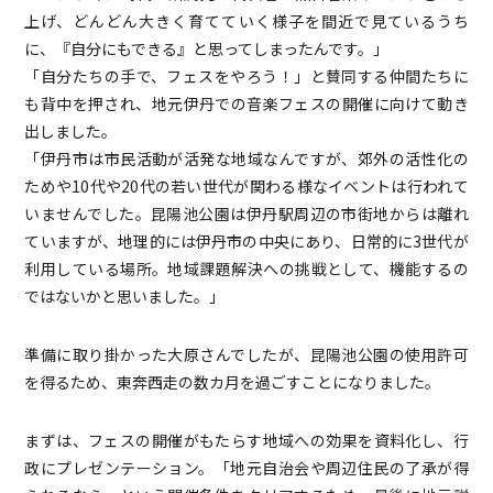
上げ、どんどん大きく育てていく様子を間近で見ているうち
に、『自分にもできる』と思ってしまったんです。」
「自分たちの手で、フェスをやろう！」と賛同する仲間たちに
も背中を押され、地元伊丹での音楽フェスの開催に向けて動き
出しました。
「伊丹市は市民活動が活発な地域なんですが、郊外の活性化の
ためや10代や20代の若い世代が関わる様なイベントは行われて
いませんでした。昆陽池公園は伊丹駅周辺の市街地からは離れ
ていますが、地理的には伊丹市の中央にあり、日常的に3世代が
利用している場所。地域課題解決への挑戦として、機能するの
ではないかと思いました。」
準備に取り掛かった大原さんでしたが、昆陽池公園の使用許可
を得るため、東奔西走の数カ月を過ごすことになりました。
まずは、フェスの開催がもたらす地域への効果を資料化し、行
政にプレゼンテーション。「地元自治会や周辺住民の了承が得