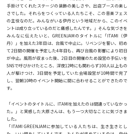
手掛けてくれたステージの装飾の美しさや、出店ブースの楽し
さでした。それらをつくっている人たちこそ、この音楽フェス
の主役なのだ。みんながいる伊丹という地域だから、このイベ
ントは成り立っているのだと痛感したんです。」そんな気づきを
みんなに伝えたいと、GREENJAMのタイトルに「ITAMI（伊
丹）」を加えた3年目は、台風で中止に。リベンジを誓い、初め
て2日間の開催を予定した4年目も、再び台風の影響により初日
が中止。風雨が収まった後、2日目の開催のため設営の手伝いを
SNSで呼びかけたところ、深夜12時にも関わらず100人以上もの
人が駆けつけ、3日間を予定していた会場設営が10時間で完了
し、翌朝10時のイベント開始に間に合わせることができたので
す。
「イベントのタイトルに、ITAMIを加えたのは間違っていなかっ
た。」と実感した大原さんは、もう一つ大切なことに気づきま
した。
「ITAMI GREENJAMに参加している人たちは、生き生きとし
た、いい顔をしているんです。みんなが求めているのは、自分