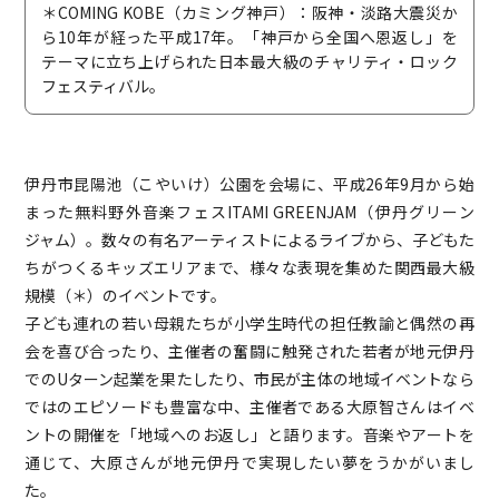
＊COMING KOBE（カミング神戸）：阪神・淡路大震災か
ら10年が経った平成17年。「神戸から全国へ恩返し」を
テーマに立ち上げられた日本最大級のチャリティ・ロック
フェスティバル。
伊丹市昆陽池（こやいけ）公園を会場に、平成26年9月から始
まった無料野外音楽フェスITAMI GREENJAM（伊丹グリーン
ジャム）。数々の有名アーティストによるライブから、子どもた
ちがつくるキッズエリアまで、様々な表現を集めた関西最大級
規模（＊）のイベントです。
子ども連れの若い母親たちが小学生時代の担任教諭と偶然の再
会を喜び合ったり、主催者の奮闘に触発された若者が地元伊丹
でのUターン起業を果たしたり、市民が主体の地域イベントなら
ではのエピソードも豊富な中、主催者である大原智さんはイベ
ントの開催を「地域へのお返し」と語ります。音楽やアートを
通じて、大原さんが地元伊丹で実現したい夢をうかがいまし
た。