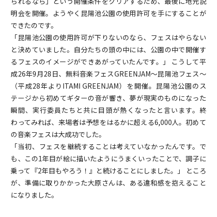
られるなら」という開催条件をクリアするため、最後に地元説
明会を開催。ようやく昆陽池公園の使用許可を手にすることが
できたのです。
「昆陽池公園の使用許可が下りないのなら、フェスはやらない
と決めていました。自分たちの頭の中には、公園の中で開催す
るフェスのイメージができあがっていたんです。」 こうして平
成26年9月28日、無料音楽フェスGREENJAM～昆陽池フェス～
（平成28年よりITAMI GREENJAM）を開催。昆陽池公園のス
テージから初めてギターの音が響き、夢が現実のものになった
瞬間、実行委員たちと共に目頭が熱くなったと言います。終
わってみれば、来場者は予想をはるかに超える6,000人。初めて
の音楽フェスは大成功でした。
「当初、フェスを継続することは考えていなかったんです。で
も、この1年目が絵に描いたようにうまくいったことで、調子に
乗って『2年目もやろう！』と続けることにしました。」 ところ
が、準備に取りかかった大原さんは、ある違和感を抱えること
になりました。