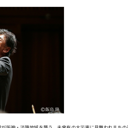
大地震が阪神・淡路地域を襲う。未曾有の大災害に見舞われまち