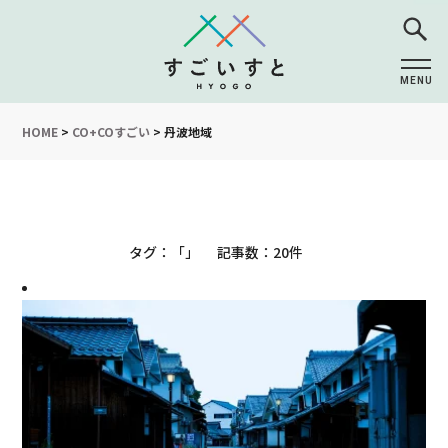
MENU
CLOSE
HOME
>
CO+COすごい
>
丹波地域
20