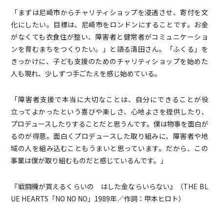
「まずは尼崎市からチャリティショップを浸透させ、寄付を文
化にしたい。目標は、尼崎市をロンドンにすることです。お金
がなくても衣食住が整い、障害者と健常者がコミュニケーショ
ンを育むまちをつくりたい。」と語る清田さん。「ふくる」を
きっかけに、子ども支援のためのチャリティショップを始めた
人も現れ、少しずつ手ごたえを感じ始めている。
「障害者支援で本当に大切なことは、自分にできることが役
立ってよかったという喜びや楽しさ、心地よさを提供したり、
プロデュースしたりすることだと思うんです。僕は物事を面白が
るのが得意。面白くプロデュースした取り組みに、障害者や地
域の人を組み込むこともうまいと思っています。だから、この
事業は僕が取り組むものだと感じているんです。」
『戦闘機が買えるくらいの はした金ならいらない』（THE BL
UE HEARTS「NO NO NO」1989年／作詞：甲本ヒロト）