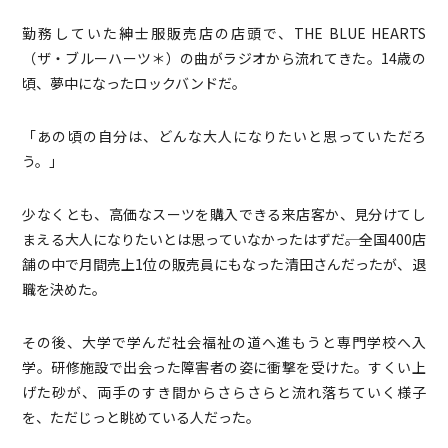
勤務していた紳士服販売店の店頭で、THE BLUE HEARTS
（ザ・ブルーハーツ＊）の曲がラジオから流れてきた。14歳の
頃、夢中になったロックバンドだ。
「あの頃の自分は、どんな大人になりたいと思っていただろ
う。」
少なくとも、高価なスーツを購入できる来店客か、見分けてし
まえる大人になりたいとは思っていなかったはずだ――。全国400店
舗の中で月間売上1位の販売員にもなった清田さんだったが、退
職を決めた。
その後、大学で学んだ社会福祉の道へ進もうと専門学校へ入
学。研修施設で出会った障害者の姿に衝撃を受けた。すくい上
げた砂が、両手のすき間からさらさらと流れ落ちていく様子
を、ただじっと眺めている人だった。