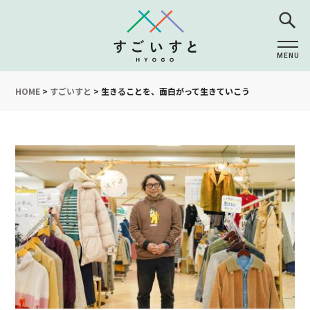
MENU
CLOSE
HOME
>
すごいすと
>
生きることを、面白がって生きていこう